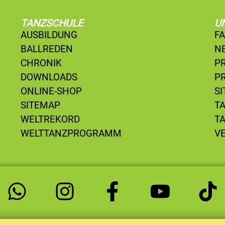
TANZSCHULE
U
AUSBILDUNG
F
BALLREDEN
N
CHRONIK
P
DOWNLOADS
P
ONLINE-SHOP
S
SITEMAP
T
WELTREKORD
T
WELTTANZPROGRAMM
V