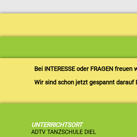
t
t
t
t
t
1
2
3
4
5
v
v
v
v
v
o
o
o
o
o
n
n
n
n
n
5
5
5
5
5
Bei INTERESSE oder FRAGEN freuen wi
Wir sind schon jetzt gespannt darauf 
UNTERRICHTSORT
ADTV TANZSCHULE DIEL