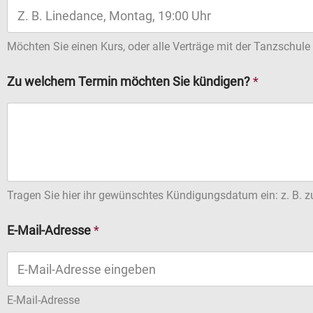
d
i
g
Möchten Sie einen Kurs, oder alle Verträge mit der Tanzschul
u
n
Zu welchem Termin möchten Sie kündigen?
*
g
s
g
r
u
n
d
Tragen Sie hier ihr gewünschtes Kündigungsdatum ein: z. B.
E-Mail-Adresse
*
E-Mail-Adresse