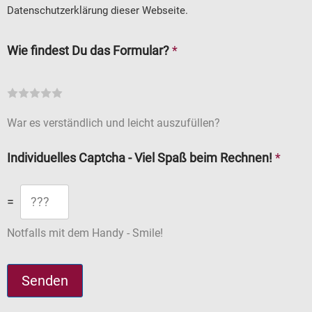
Datenschutzerklärung dieser Webseite.
Wie findest Du das Formular?
*
B
B
B
B
B
e
e
e
e
e
War es verständlich und leicht auszufüllen?
w
w
w
w
w
Individuelles Captcha - Viel Spaß beim Rechnen!
*
e
e
e
e
e
r
r
r
r
r
=
t
t
t
t
t
Notfalls mit dem Handy - Smile!
e
e
e
e
e
m
m
m
m
m
Senden
i
i
i
i
i