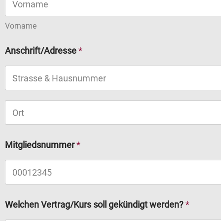
Vorname
Anschrift/Adresse
*
Adresszeile
1
Stadt
d
Mitgliedsnummer
*
e
m
S
i
e
K
Welchen Vertrag/Kurs soll gekündigt werden?
*
ü
n