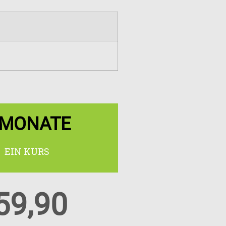
 MONATE
EIN KURS
59,90