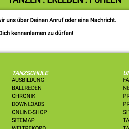
r uns über Deinen Anruf oder eine Nachricht.
Dich kennenlernen zu dürfen!
TANZSCHULE
U
AUSBILDUNG
F
BALLREDEN
N
CHRONIK
P
DOWNLOADS
P
ONLINE-SHOP
S
SITEMAP
T
WELTREKORD
T