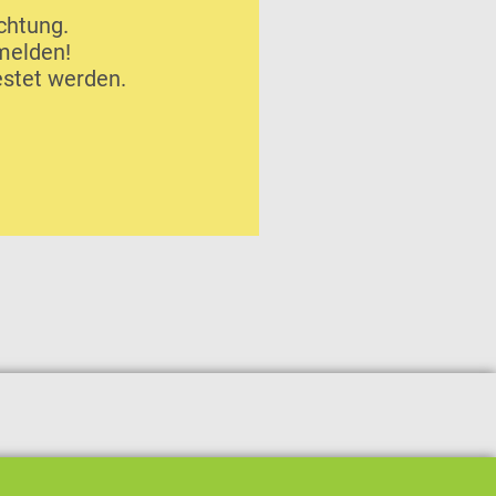
chtung.
melden!
estet werden.