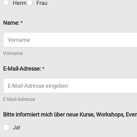
Herrn
Frau
m
Name:
*
i
c
h
D
a
Vorname
t
e
E-Mail-Adresse:
*
n
M
i
t
E-Mail-Adresse
Bitte informiert mich über neue Kurse, Workshops, Even
Ja!