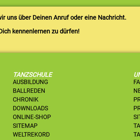
r uns über Deinen Anruf oder eine Nachricht.
Dich kennenlernen zu dürfen!
TANZSCHULE
U
AUSBILDUNG
F
BALLREDEN
N
CHRONIK
P
DOWNLOADS
P
ONLINE-SHOP
S
SITEMAP
T
WELTREKORD
T